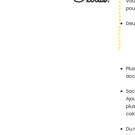
Vou
pou
Deu
Plu
acc
Sac
Ajo
plu
col
Du 