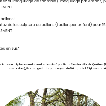
utez du maquillage de fantaisie (1 maquillage par enfant) 
LEMENT
 ballons!
utez de la sculpture de ballons (1 ballon par enfant) pour 1
LEMENT
xes en sus*
s frais de déplacements sont calculés à partir du Centre ville de Québec (
contextes), ils sont gratuits pour rayon de 10km, puis 1.5$/km supp