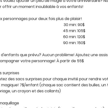
s voulez ajouter un peu de magie à votre anniversaire? No
r offrir un moment inoubliable à vos enfants!
x personnages pour deux fois plus de plaisir!
30 min: 90$
45 min: 105$
60 min: 120$
90 min: 150$
s d'enfants que prévu? Aucun problème! Ajoutez une assi
ompagner votre personnage! À partir de 55$
s surprises
utez des sacs surprises pour chaque invité pour rendre 
s magique! 7$/enfant (chaque sac contient des bulles, un 
oriage, un crayon et des collants)
maquillage