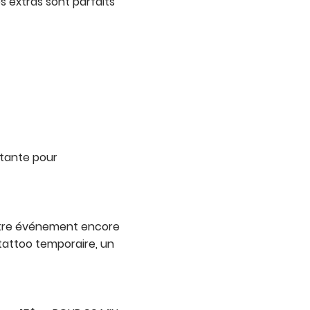
s extras sont parfaits
stante pour
votre événement encore
tattoo temporaire, un