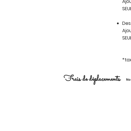
Ajo
SEU
Des
Ajo
SEU
*ta
Frais de déplacements
No