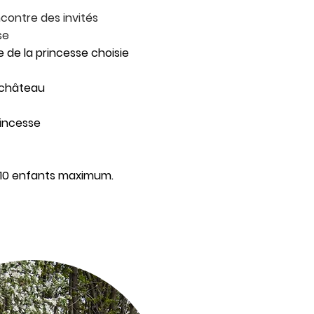
ncontre des invités
se
 de la princesse choisie
u château
rincesse
 10 enfants maximum.