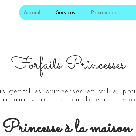
Accueil
Services
Personnages
Forfaits Princesses
us gentilles princesses en ville, po
r un anniversaire complètement ma
Princesse à la maison