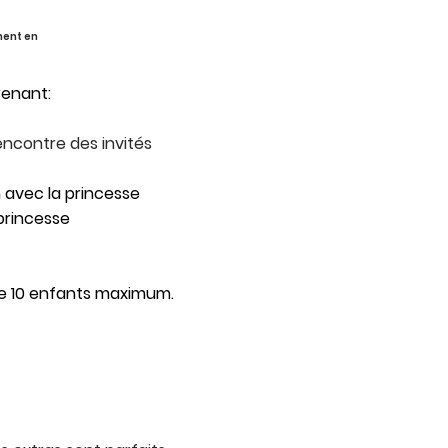
ment en
renant:
rencontre des invités
 avec la princesse
princesse
de 10 enfants maximum.