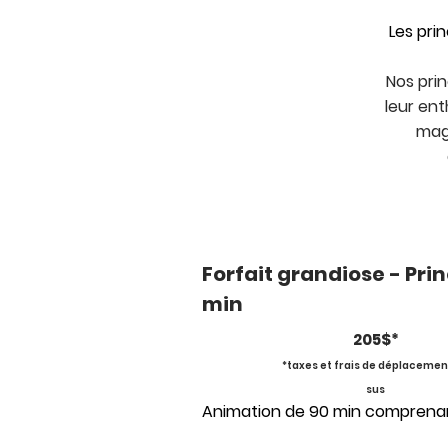
Les pri
Nos pri
leur ent
magi
Forfait grandiose - Pri
min
205$*
*taxes et frais de déplacemen
sus
Animation de 90 min comprena