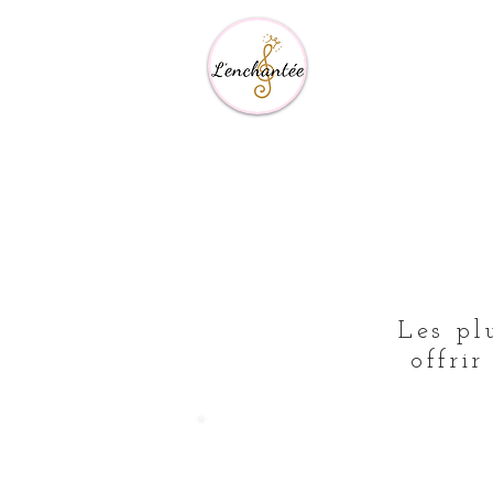
Les pl
offri