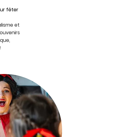
ur fêter
alisme
et
souvenirs
ique,
!