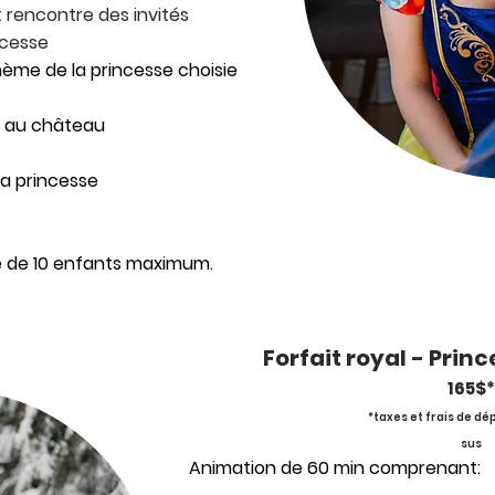
t rencontre des invités
ncesse
ème de la princesse choisie
ie au château
a princesse
e de 10 enfants maximum.
Forfait royal - Prin
165$*
*taxes et frais de d
sus
Animation de 60 min comprenant: