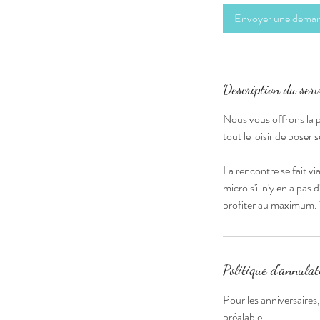
i
Envoyer une dema
n
Description du serv
Nous vous offrons la p
tout le loisir de poser
La rencontre se fait 
micro s'il n'y en a pas
profiter au maximum. 
Politique d'annulat
Pour les anniversaire
préalable.