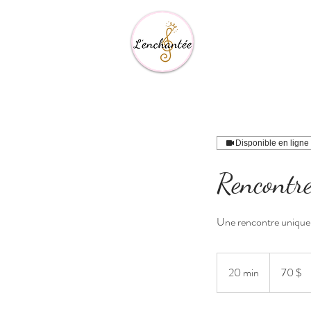
Disponible en ligne
Rencontre
Une rencontre unique,
70 dollars
canadiens
20 min
2
70 $
0
m